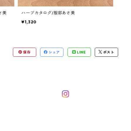
さ美
ハーブカタログ/服部あさ美
¥1,320
保存
シェア
LINE
ポスト